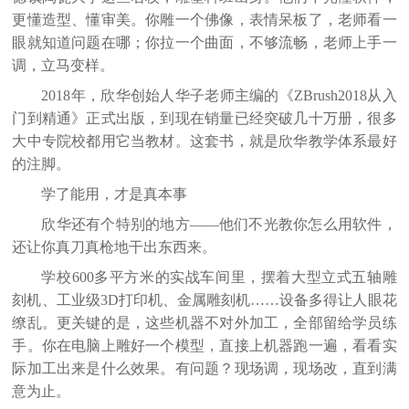
更懂造型、懂审美。你雕一个佛像，表情呆板了，老师看一
眼就知道问题在哪；你拉一个曲面，不够流畅，老师上手一
调，立马变样。
2018年，欣华创始人华子老师主编的《ZBrush2018从入
门到精通》正式出版，到现在销量已经突破几十万册，很多
大中专院校都用它当教材。这套书，就是欣华教学体系最好
的注脚。
学了能用，才是真本事
欣华还有个特别的地方
——他们不光教你怎么用软件，
还让你真刀真枪地干出东西来。
学校
600多平方米的实战车间里，摆着大型立式五轴雕
刻机、工业级3D打印机、金属雕刻机……设备多得让人眼花
缭乱。更关键的是，这些机器不对外加工，全部留给学员练
手。你在电脑上雕好一个模型，直接上机器跑一遍，看看实
际加工出来是什么效果。有问题？现场调，现场改，直到满
意为止。