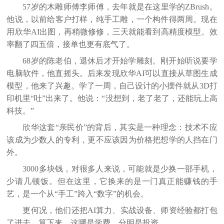
57岁的木雕师傅李师傅，去年就是在这里学的ZBrush。
他说，以前给客户打样，纯手工雕，一个构件得两周。现在
用欣华AI出图，再稍微修修，三天就能看到高精度模型。效
率翻了四五倍，接单也更有底气了。
68岁的陈老伯，退休后才开始学雕刻。刚开始听说要学
电脑软件，他直摇头。后来发现欣华AI可以直接从草图生成
模型，他来了兴趣。学了一周，自己设计的小摆件就从3D打
印机里“吐”出来了。他说：“没想到，老了老了，还能玩上高
科技。”
欣华这套
“亲民价”的背后，其实是一种理念：技术不应
该成为少数人的专利，更不应该因为价格把想学的人挡在门
外。
3000多块钱，对很多人来说，可能就是少换一部手机，
少请几顿饭。但在这里，它换来的是一门真正能赚钱的手
艺，是一个从“手工”跨入“数字”的机会。
更何况，他们还把
AI算力、实战设备、师资经验都打包
了进去。算下来，这哪是学费，分明是投资。