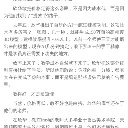
欣华敢把价格定得这么亲民，不是因为成本低，而是因
为他们找到了
“提效”的路子。
去年底，欣华推出了自研的
AI一键3D建模功能。这项技
术有多厉害？一张图，几十秒，就能生成150万面的高精度
3D模型，建模效率提升70%以上。以前一个师傅三天才能磨
出来的模型，现在AI几分钟搞定，剩下那30%的手工精修，
才是学员真正需要下功夫的地方。
效率上来了，教学成本自然就下来了。欣华把这部分红
利直接让给了学员。所以他们敢说：你花的每一分钱，都实
实在在变成了你的本事，而不是填进那些虚头巴脑的广告费
里。
教得好，才是硬道理
当然，价格再低，教不好也是白搭。欣华的底气还在于
他们的老师。
在欣华，教
ZBrush的老师大多毕业于鲁迅美术学院、景
德镇陶瓷大学这些名校，雕塑科班出身。他们不光懂软件，