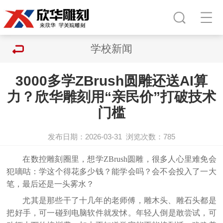
学校新闻
3000多学ZBrush圆雕还送AI算
力？欣华雕刻用“亲民价”打破技术
门槛
发布日期：2026-03-31
浏览次数：
785
在
数控
雕刻圈里，想学
ZBrush圆雕，
很多人
心里难免会
犯嘀咕：学这个得花多少钱？能学会吗？会不会投入了一大
笔，最后还是一头雾水？
尤其是那些干了十几年的老师傅，雕木头、雕石头都是
把好手，可一碰到电脑软件就发怵。年轻人倒是敢尝试，可