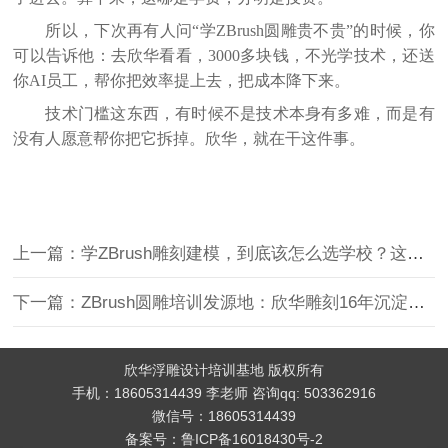
所以，下次再有人问
“学ZBrush圆雕贵不贵”的时候，你
可以告诉他：去欣华看看，3000多块钱，不光学技术，还送
你AI员工，帮你把效率提上去，把成本降下来。
技术门槛这东西，有时候不是技术本身有多难，而是有
没有人愿意帮你把它拆掉。欣华，就在干这件事。
上一篇：学ZBrush雕刻建模，到底该怎么选学校？这份择校指南帮你少走弯路
下一篇：ZBrush圆雕培训发源地：欣华雕刻16年沉淀，引领“AI+实战”新纪元
欣华浮雕设计培训基地 版权所有
手机：18605314439 李老师 咨询qq: 503362916
微信号：18605314439
备案号：
鲁ICP备16018430号-2