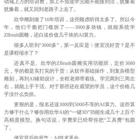
动辄上万的培训费，加上不知道学完能不能接到活，犹豫着
犹豫着，就又回到老路子上去了。
欣华雕刻做了
16年培训，这些顾虑听得太多了。所以今
年，他们干脆把门槛拆了——3000多块钱，就能系统学
ZBrush圆雕，还白送价值几千块的AI算力。
很多人听到
“3000多”，第一反应是：便宜没好货？是不
是课程缩水了？
还真不是。欣华的
ZBrush圆雕实用功能班，定价3680
元，学的都是实打实的干货：从软件基础操作，到复杂模型
雕刻，再到AI辅助设计，全程老师带着练。学完两到三周左
右，就能上手干活。对于那些还在观望的学员，这个价格几
乎没什么负担。
更狠的是，报名还送
3000到5000不等的AI算力。这些算
力够干什么？够你用欣华AI的“一键3D”功能生成几十上百个
高精度模型。换句话说，学费里已经帮你把“工具费”包圆
了。
便宜背后的底气：
AI技术革命